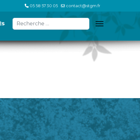
05 58 57 30 05
contact@stgm.fr
Valider
ÉS